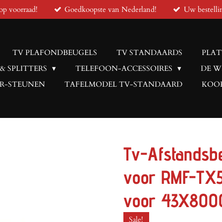
op voorraad!
Goedkoopste van Nederland!
Uw bestelli
TV PLAFONDBEUGELS
TV STANDAARDS
PLAT
 & SPLITTERS
TELEFOON-ACCESSOIRES
DE W
R-STEUNEN
TAFELMODEL TV-STANDAARD
KOOP
Tv-Afstandsb
voor RMF-TX
voor 43X800
Sale!