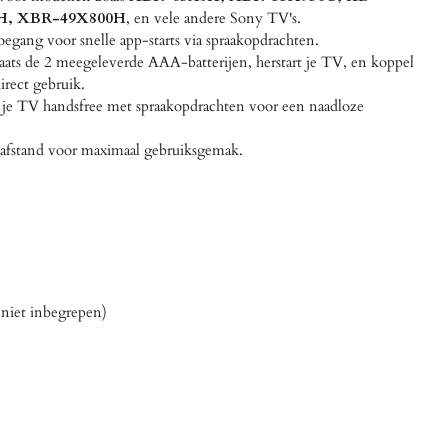
H, XBR-49X800H
, en vele andere Sony TV's.
oegang voor snelle app-starts via spraakopdrachten.
aats de 2 meegeleverde AAA-batterijen, herstart je TV, en koppel
irect gebruik.
je TV handsfree met spraakopdrachten voor een naadloze
afstand voor maximaal gebruiksgemak.
 niet inbegrepen)