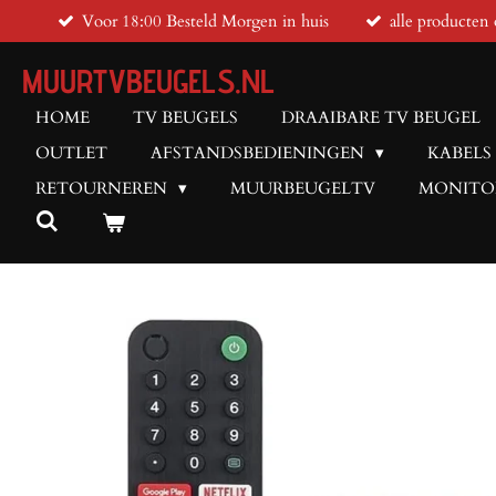
Voor 18:00 Besteld Morgen in huis
alle producten 
Ga
direct
MUURTVBEUGELS.NL
naar
de
HOME
TV BEUGELS
DRAAIBARE TV BEUGEL
hoofdinhoud
OUTLET
AFSTANDSBEDIENINGEN
KABELS
RETOURNEREN
MUURBEUGELTV
MONITO