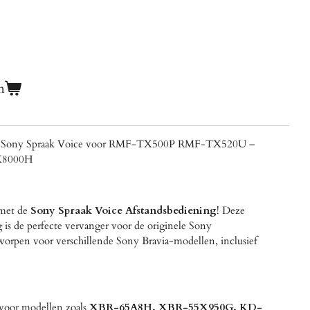
n
ing Sony Spraak Voice voor RMF-TX500P RMF-TX520U –
9X8000H
!
 met de
Sony Spraak Voice Afstandsbediening
! Deze
 is de perfecte vervanger voor de originele Sony
tworpen voor verschillende Sony Bravia-modellen, inclusief
voor modellen zoals
XBR-65A8H, XBR-55X950G, KD-