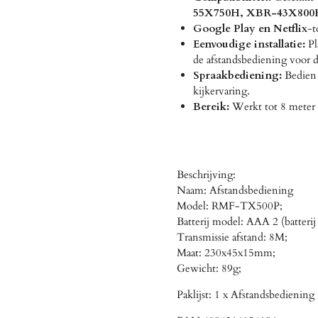
55X750H, XBR-43X800
Google Play en Netflix
-t
Eenvoudige installatie:
Pl
de afstandsbediening voor d
Spraakbediening:
Bedien 
kijkervaring.
Bereik:
Werkt tot 8 meter 
Beschrijving:
Naam: Afstandsbediening
Model: RMF-TX500P;
Batterij model: AAA 2 (batterij
Transmissie afstand: 8M;
Maat: 230x45x15mm;
Gewicht: 89g;
Paklijst: 1 x Afstandsbediening