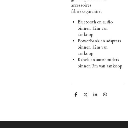
accessoires
fabrieksgarantie.
Bluetooth en audio
binnen 12m van
aankoop
PowerBank en adapters
binnen 12m van
aankoop
Kabels en autohouders
binnen 3m van aankoop
D
D
S
D
e
e
h
e
l
e
a
l
e
l
r
e
n
e
n