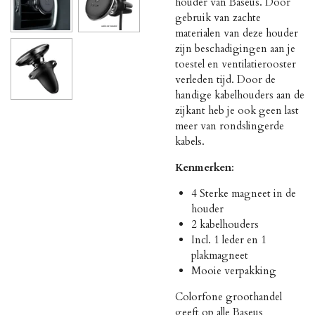
houder van Baseus. Door
gebruik van zachte
materialen van deze houder
zijn beschadigingen aan je
toestel en ventilatierooster
verleden tijd. Door de
handige kabelhouders aan de
zijkant heb je ook geen last
meer van rondslingerde
kabels.
Kenmerken
:
4 Sterke magneet in de
houder
2 kabelhouders
Incl. 1 leder en 1
plakmagneet
Mooie verpakking
Colorfone groothandel
geeft op alle Baseus