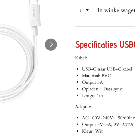
In winkelwage
Specificaties USB
Kabel:
USB-C naar USB-C kabel
Materiaal: PVC
Output 3A
Opladen + Data sync
Lengte 1m
Adapter:
AC 100V-240V~, 50/60Hz
Output 5V=3A, 9V=2.77A,
Kleur: Wit