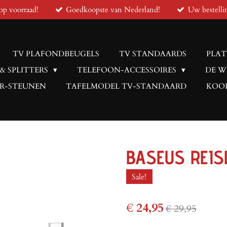
op voorraad!
Goedkoopste van Nederland!
Uw bestelli
TV PLAFONDBEUGELS
TV STANDAARDS
PLAT
 & SPLITTERS
TELEFOON-ACCESSOIRES
DE W
R-STEUNEN
TAFELMODEL TV-STANDAARD
KOOP
BASEUS REIS
Sale!
€ 24,95
€ 29,95