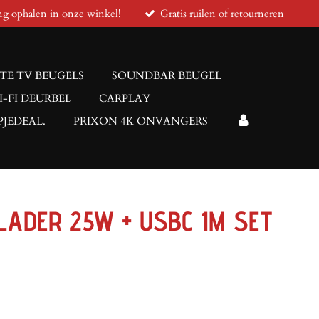
ng ophalen in onze winkel!
Gratis ruilen of retourneren
TE TV BEUGELS
SOUNDBAR BEUGEL
I-FI DEURBEL
CARPLAY
JEDEAL.
PRIXON 4K ONVANGERS
LADER 25W + USBC 1M SET