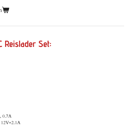
n
C Reislader Set
:
, 0.7A
 12V=2.1A