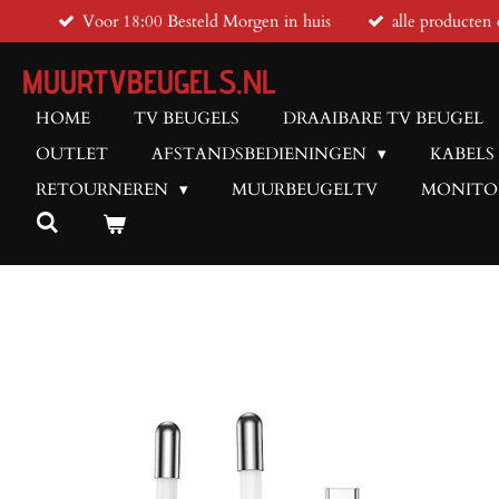
Voor 18:00 Besteld Morgen in huis
alle producten 
Ga
direct
MUURTVBEUGELS.NL
naar
de
HOME
TV BEUGELS
DRAAIBARE TV BEUGEL
hoofdinhoud
OUTLET
AFSTANDSBEDIENINGEN
KABELS
RETOURNEREN
MUURBEUGELTV
MONITO