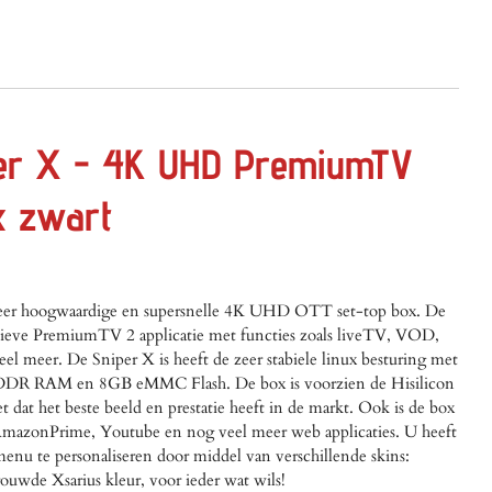
er X - 4K UHD PremiumTV
x zwart
zeer hoogwaardige en supersnelle 4K UHD OTT set-top box. De
usieve PremiumTV 2 applicatie met functies zoals liveTV, VOD,
l meer. De Sniper X is heeft de zeer stabiele linux besturing met
DDR RAM en 8GB eMMC Flash. De box is voorzien de Hisilicon
at het beste beeld en prestatie heeft in de markt. Ook is de box
 AmazonPrime, Youtube en nog veel meer web applicaties. U heeft
nu te personaliseren door middel van verschillende skins:
rouwde Xsarius kleur, voor ieder wat wils!