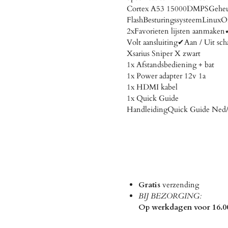
Cortex A53 15000DMPSGeheu
FlashBesturingssysteemLin
2xFavorieten lijsten aanmak
Volt aansluiting✔Aan / Uit s
Xsarius Sniper X zwart
1x Afstandsbediening + bat
1x Power adapter 12v 1a
1x HDMI kabel
1x Quick Guide
HandleidingQuick Guide Ned
Gratis
verzending
BIJ BEZORGING:
Op werkdagen voor 16.00 