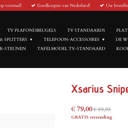
op voorraad!
Goedkoopste van Nederland!
Uw bestelli
TV PLAFONDBEUGELS
TV STANDAARDS
PLAT
 & SPLITTERS
TELEFOON-ACCESSOIRES
DE W
R-STEUNEN
TAFELMODEL TV-STANDAARD
KOOP
Xsarius Snip
€ 79,00
€ 89,95
GRATIS verzending