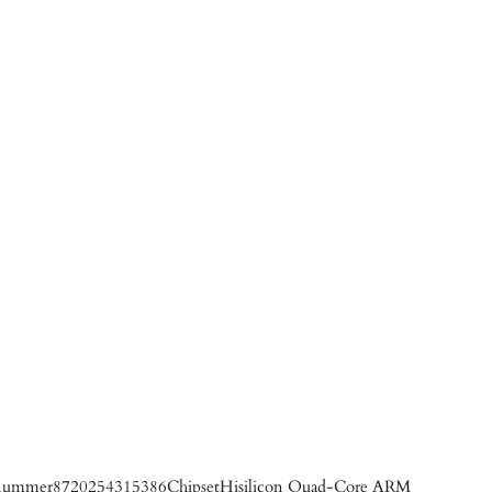
N nummer8720254315386ChipsetHisilicon Quad-Core ARM