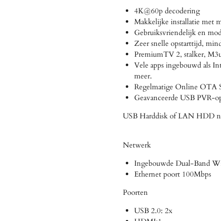
4K@60p decodering
Makkelijke installatie met 
Gebruiksvriendelijk en 
Zeer snelle opstarttijd, mi
PremiumTV 2, stalker, M3
Vele apps ingebouwd als In
meer.
Regelmatige Online OTA S
Geavanceerde USB PVR-op
USB Harddisk of LAN HDD n
Netwerk
Ingebouwde Dual-Band Wi
Ethernet poort 100Mbps
Poorten
USB 2.0: 2x