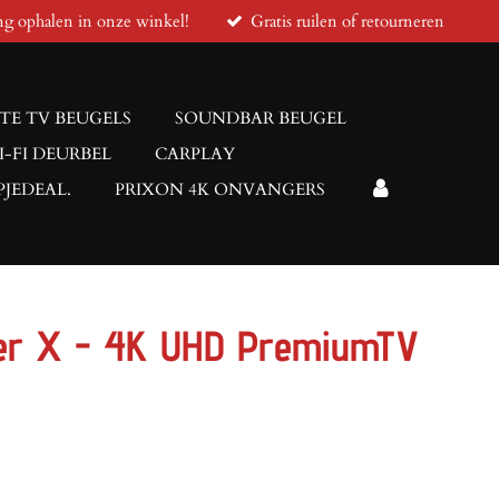
ng ophalen in onze winkel!
Gratis ruilen of retourneren
TE TV BEUGELS
SOUNDBAR BEUGEL
I-FI DEURBEL
CARPLAY
JEDEAL.
PRIXON 4K ONVANGERS
er X - 4K UHD PremiumTV