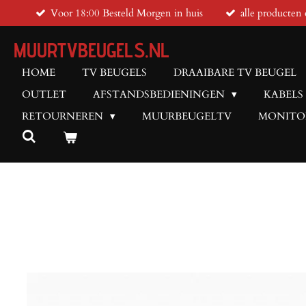
Voor 18:00 Besteld Morgen in huis
alle producten 
Ga
direct
MUURTVBEUGELS.NL
naar
de
HOME
TV BEUGELS
DRAAIBARE TV BEUGEL
hoofdinhoud
OUTLET
AFSTANDSBEDIENINGEN
KABELS
RETOURNEREN
MUURBEUGELTV
MONITO