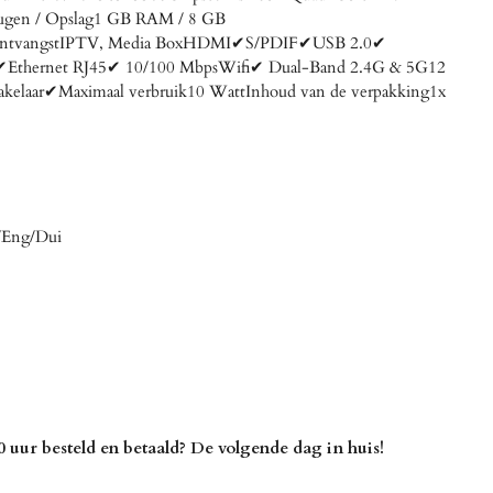
gen / Opslag1 GB RAM / 8 GB
uxOntvangstIPTV, Media BoxHDMI✔S/PDIF✔USB 2.0✔
en✔Ethernet RJ45✔ 10/100 MbpsWifi✔ Dual-Band 2.4G & 5G12
chakelaar✔Maximaal verbruik10 WattInhoud van de verpakking1x
/Eng/Dui
uur besteld en betaald? De volgende dag in huis!