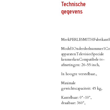
Technische
gegevens
Merk‎PERLESMITHFabrikant
Model‎1Onderdeelnummer‎1Co
apparaten‎TelevisiesSpeciale
kenmerken‎Compatibele tv-
afmetingen: 26-55 inch,
In hoogte verstelbaar.,
Maximale
gewichtscapaciteit: 45 kg,
Kantelbaar: 0°-10°,
draaibaar: 360°,