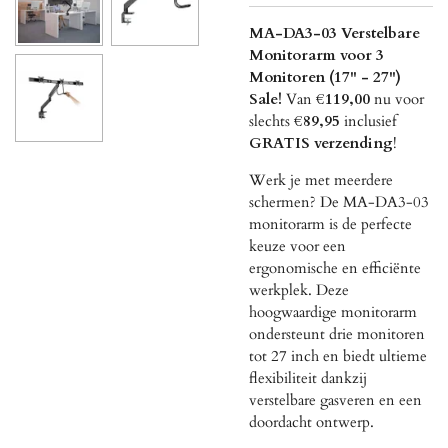
MA-DA3-03 Verstelbare
Monitorarm voor 3
Monitoren (17" - 27")
Sale!
Van
€119,00
nu voor
slechts
€89,95
inclusief
GRATIS verzending
!
Werk je met meerdere
schermen? De MA-DA3-03
monitorarm is de perfecte
keuze voor een
ergonomische en efficiënte
werkplek. Deze
hoogwaardige monitorarm
ondersteunt drie monitoren
tot 27 inch en biedt ultieme
flexibiliteit dankzij
verstelbare gasveren en een
doordacht ontwerp.