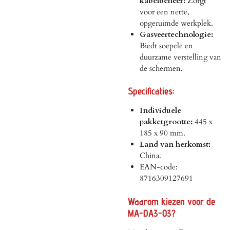
kabelbeheer:
Zorgt
voor een nette,
opgeruimde werkplek.
Gasveertechnologie:
Biedt soepele en
duurzame verstelling van
de schermen.
Specificaties:
Individuele
pakketgrootte:
445 x
185 x 90 mm.
Land van herkomst:
China.
EAN-code:
8716309127691
Waarom kiezen voor de
MA-DA3-03?