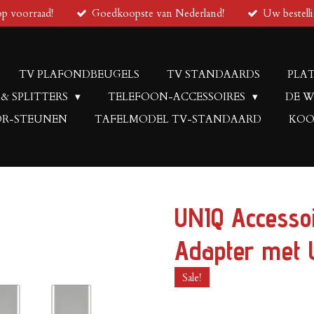
op voorraad!
Goedkoopste van Nederland!
Uw bestell
TV PLAFONDBEUGELS
TV STANDAARDS
PLAT
 & SPLITTERS
TELEFOON-ACCESSOIRES
DE W
R-STEUNEN
TAFELMODEL TV-STANDAARD
KOO
UNIQ Accesso
Adapter met 
Sale!