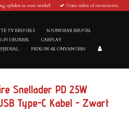
ing ophalen in onze winkel!
Gratis ruilen of retourneren
TE TV BEUGELS
SOUNDBAR BEUGEL
I-FI DEURBEL
CARPLAY
PJEDEAL.
PRIXON 4K ONVANGERS
ire Snellader PD 25W
USB Type-C Kabel - Zwart