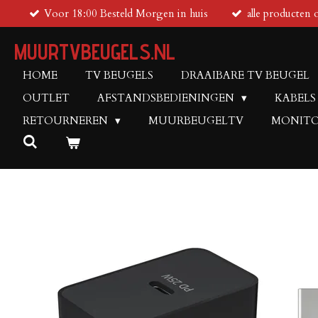
Voor 18:00 Besteld Morgen in huis
alle producten 
Ga
direct
MUURTVBEUGELS.NL
naar
de
HOME
TV BEUGELS
DRAAIBARE TV BEUGEL
hoofdinhoud
OUTLET
AFSTANDSBEDIENINGEN
KABELS
RETOURNEREN
MUURBEUGELTV
MONITO