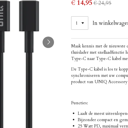
€ 14,95
€ 24,95
In winkelwage
Maak kennis met de nieuwste 
thuislader met snellaadfuncti
Type-C naar Type-C kabel met
De Type-C kabel is los te kopp
synchroniseren met uw comput
product van UNIQ Accessory 
Functies:
Laadt de meest uiteenlope
Bijzonder compact en gema
25 Watt PD, maximaal ver