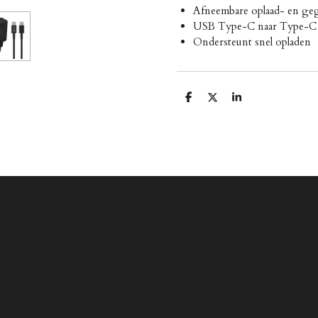
Afneembare oplaad- en ge
USB Type-C naar Type-C 1
Ondersteunt snel opladen
D
D
S
e
e
h
l
e
a
e
l
r
n
e