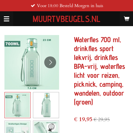
Voor 18:00 Besteld Morgen in huis
Ga
direct
MUURTVBEUGELS.NL
naar
de
hoofdinhoud
Waterfles 700 ml,
drinkfles sport
lekvrij, drinkfles
BPA-vrij, waterfles
licht voor reizen,
picknick, camping,
wandelen, outdoor
(groen)
€ 19,95
€ 29,95