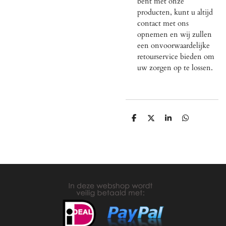
bent met onze
producten, kunt u altijd
contact met ons
opnemen en wij zullen
een onvoorwaardelijke
retourservice bieden om
uw zorgen op te lossen.
D
D
S
D
e
e
h
e
l
e
a
l
e
l
r
e
n
e
n