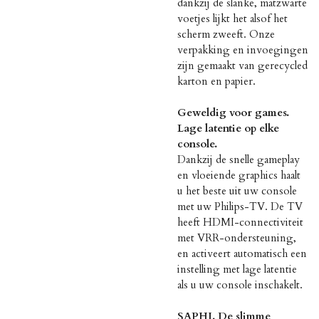
dankzij de slanke, matzwarte
voetjes lijkt het alsof het
scherm zweeft. Onze
verpakking en invoegingen
zijn gemaakt van gerecycled
karton en papier.
Geweldig voor games.
Lage latentie op elke
console.
Dankzij de snelle gameplay
en vloeiende graphics haalt
u het beste uit uw console
met uw Philips-TV. De TV
heeft HDMI-connectiviteit
met VRR-ondersteuning,
en activeert automatisch een
instelling met lage latentie
als u uw console inschakelt.
SAPHI. De slimme