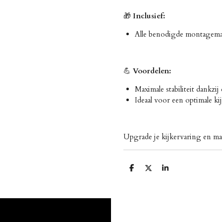
🎁
Inclusief:
Alle benodigde montagemate
💪
Voordelen:
Maximale stabiliteit dankzij
Ideaal voor een optimale ki
Upgrade je kijkervaring en ma
D
D
S
e
e
h
l
e
a
e
l
r
n
e