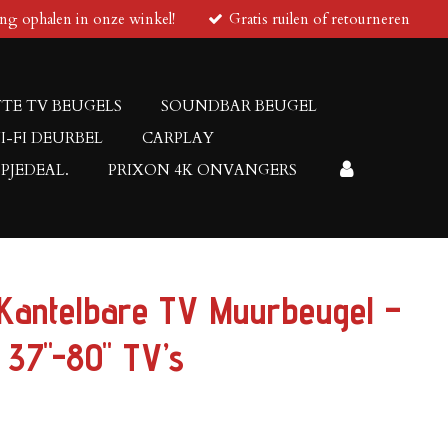
ing ophalen in onze winkel!
Gratis ruilen of retourneren
TE TV BEUGELS
SOUNDBAR BEUGEL
I-FI DEURBEL
CARPLAY
PJEDEAL.
PRIXON 4K ONVANGERS
 Kantelbare TV Muurbeugel –
 37"-80" TV’s