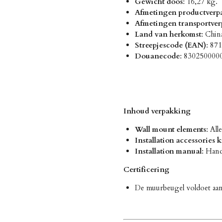
Gewicht doos
: 16,27 kg.
Afmetingen productverp
Afmetingen transportve
Land van herkomst
: Chin
Streepjescode (EAN)
: 87
Douanecode
: 8302500000
Inhoud verpakking
Wall mount elements
: Al
Installation accessories k
Installation manual
: Hand
Certificering
De muurbeugel voldoet aan 