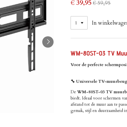
€ 39,95
€ 59,95
In winkelwage
WM-80ST-03 TV Muurb
Voor de perfecte schermposi
🔧 Universele TV-muurbeug
De
WM-80ST-03 TV muurb
biedt. Ideaal voor schermen va
afstand tot de muur aan te pa
gemak, stijl en duurzaamheid i