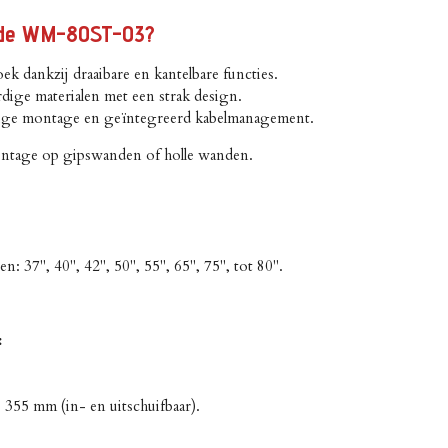
 de WM-80ST-03?
oek dankzij draaibare en kantelbare functies.
ige materialen met een strak design.
ige montage en geïntegreerd kabelmanagement.
ontage op gipswanden of holle wanden.
 37", 40", 42", 50", 55", 65", 75", tot 80".
:
355 mm (in- en uitschuifbaar).