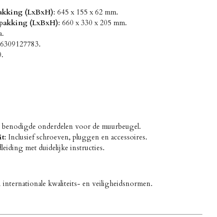
akking (LxBxH)
: 645 x 155 x 62 mm.
rpakking (LxBxH)
: 660 x 330 x 205 mm.
a.
16309127783.
.
le benodigde onderdelen voor de muurbeugel.
it
: Inclusief schroeven, pluggen en accessoires.
leiding met duidelijke instructies.
internationale kwaliteits- en veiligheidsnormen.