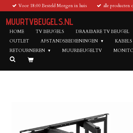
Voor 18:00 Besteld Morgen in huis
alle producten 
Ga
direct
MUURTVBEUGELS.NL
naar
de
HOME
TV BEUGELS
DRAAIBARE TV BEUGEL
hoofdinhoud
OUTLET
AFSTANDSBEDIENINGEN
KABELS
RETOURNEREN
MUURBEUGELTV
MONITO