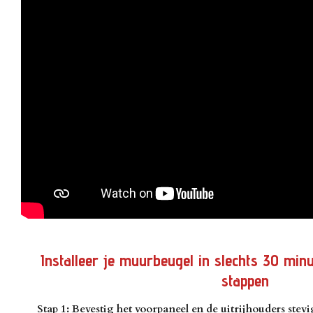
Installeer je muurbeugel in slechts 30 mi
stappen
Stap 1: Bevestig het voorpaneel en de uitrijhouders stevi