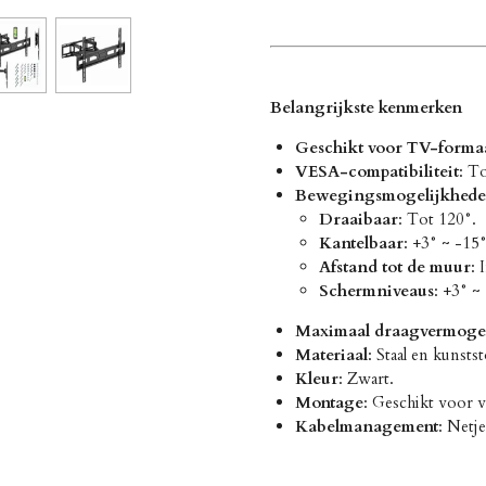
Belangrijkste kenmerken
Geschikt voor TV-forma
VESA-compatibiliteit
: T
Bewegingsmogelijkhed
Draaibaar
: Tot 120°.
Kantelbaar
: +3° ~ -15°
Afstand tot de muur
: 
Schermniveaus
: +3° ~
Maximaal draagvermog
Materiaal
: Staal en kunst
Kleur
: Zwart.
Montage
: Geschikt voor 
Kabelmanagement
: Netje