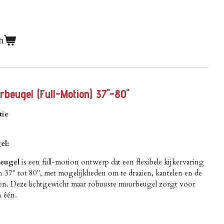
n
eugel (Full-Motion) 37"-80"
tie
el:
eugel
is een full-motion ontwerp dat een flexibele kijkervaring
n 37" tot 80", met mogelijkheden om te draaien, kantelen en de
ssen. Deze lichtgewicht maar robuuste muurbeugel zorgt voor
n één.