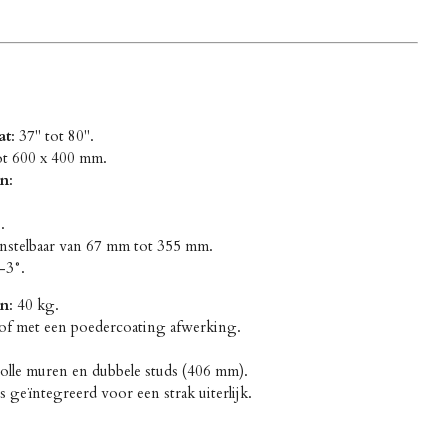
at
: 37" tot 80".
ot 600 x 400 mm.
en
:
.
Instelbaar van 67 mm tot 355 mm.
 -3°.
en
: 40 kg.
stof met een poedercoating afwerking.
volle muren en dubbele studs (406 mm).
s geïntegreerd voor een strak uiterlijk.