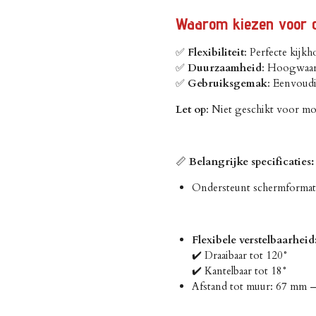
Waarom kiezen voor
✅
Flexibiliteit
: Perfecte kijkh
✅
Duurzaamheid
: Hoogwaard
✅
Gebruiksgemak
: Eenvoud
Let op
: Niet geschikt voor m
📏
Belangrijke specificaties:
Ondersteunt schermformaten:
Flexibele verstelbaarheid
✔️ Draaibaar tot 120°
✔️ Kantelbaar tot 18°
Afstand tot muur: 67 mm – 