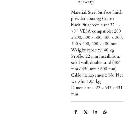
ontwerp
Material: Steel Surface finish:
powder coating Color:
black Fit screen size: 37 " -
70 " VESA compatible: 200
x 200, 300 x 300, 400 x 200,
400 x 400, 600 x 400 mm
Weight capacity: 40 kg
Profile: 22 mm Installation:
solid wall, double stud (406
mm / 450 mm / 600 mm)
Cable management: No Net
weight: 1.03 kg
Dimensions: 22 x 643 x 431
mm
D
D
S
D
e
e
h
e
l
e
a
l
e
l
r
e