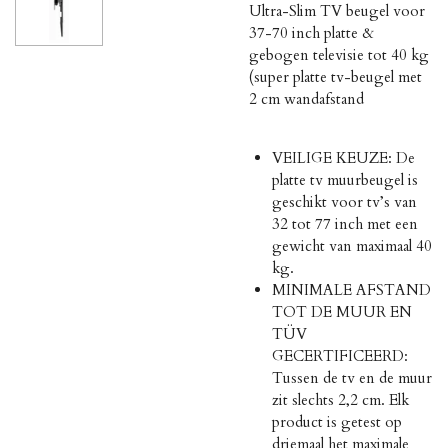
Ultra-Slim TV beugel voor
37-70 inch platte &
gebogen televisie tot 40 kg
(super platte tv-beugel met
2 cm wandafstand
VEILIGE KEUZE: De
platte tv muurbeugel is
geschikt voor tv’s van
32 tot 77 inch met een
gewicht van maximaal 40
kg.
MINIMALE AFSTAND
TOT DE MUUR EN
TÜV
GECERTIFICEERD:
Tussen de tv en de muur
zit slechts 2,2 cm. Elk
product is getest op
driemaal het maximale