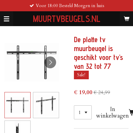
Voor 18:00 Besteld Morgen in huis
Ga
direct
MUURTVBEUGELS.NL
naar
de
hoofdinhoud
De platte tv
muurbeugel is
geschikt voor tv’s
van 32 tot 77
Sale!
€ 19,00
€ 24,99
In
winkelwagen