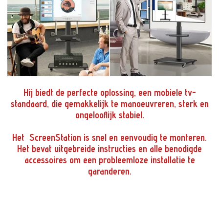
Hij biedt de perfecte oplossing, een mobiele tv-
standaard, die gemakkelijk te manoeuvreren, sterk en
ongelooflijk stabiel.
Het ScreenStation is snel en eenvoudig te monteren.
Het bevat uitgebreide instructies en alle benodigde
accessoires om een probleemloze installatie te
garanderen.