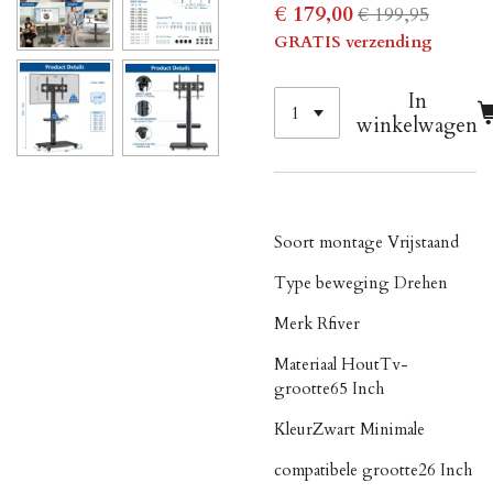
€ 179,00
€ 199,95
GRATIS verzending
In
winkelwagen
Soort montage
Vrijstaand
Type beweging
Drehen
Merk
Rfiver
Materiaal
Hout
Tv-
grootte
65 Inch
Kleur
Zwart
Minimale
compatibele grootte
26 Inch